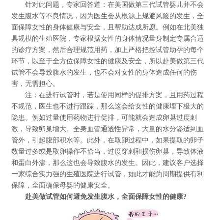
针对此问题，专家回答道：在美国做第三代试管婴儿并不会
发生腹水等不良情况，因为医生会从根源上规避风险的发生，全
面保障女性的身体健康与安全，且帮助达成所愿。例如在北美独
具规模的生殖医院，专家根据女性的身体情况量身制定专属合适
的诊疗方案，然后合理规范用药，加上严格把控试管助孕的每个
环节，以至于全方位保障女性的健康及安全，所以赴美做第三代
试管不会导致腹水的发生，也不会对女性的身体造成任何的伤
害，无需担心。
注：在进行试管时，若是使用同样的促排方案，且用药过程
不规范，医生也不进行跟踪，那么这会给女性的健康埋下极大的
隐患。例如过量使用药物进行促排，可能就会造成卵巢过度刺
激，导致卵巢增大、全身血管通透性异常，大量的水分渗适到血
管外，引起腹部积水等。此外，在取卵过程中，如果提取的卵子
数量过多或是取卵操作不恰当，过度穿刺和损伤卵巢，导致体液
和蛋白外渗，那么这也会导致腹水的发生。因此，建议客户选择
一家综合实力强的生殖医院进行试管，如此才能为周期提供有利
保障，全面确保母婴的健康安全。
赴美做试管如何避免发生腹水，全面保障女性的健康?