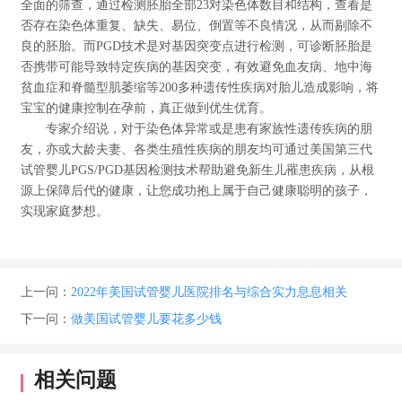
全面的筛查，通过检测胚胎全部23对染色体数目和结构，查看是
否存在染色体重复、缺失、易位、倒置等不良情况，从而剔除不
良的胚胎。而PGD技术是对基因突变点进行检测，可诊断胚胎是
否携带可能导致特定疾病的基因突变，有效避免血友病、地中海
贫血症和脊髓型肌萎缩等200多种遗传性疾病对胎儿造成影响，将
宝宝的健康控制在孕前，真正做到优生优育。
专家介绍说，对于染色体异常或是患有家族性遗传疾病的朋
友，亦或大龄夫妻、各类生殖性疾病的朋友均可通过美国第三代
试管婴儿PGS/PGD基因检测技术帮助避免新生儿罹患疾病，从根
源上保障后代的健康，让您成功抱上属于自己健康聪明的孩子，
实现家庭梦想。
上一问：
2022年美国试管婴儿医院排名与综合实力息息相关
下一问：
做美国试管婴儿要花多少钱
相关问题