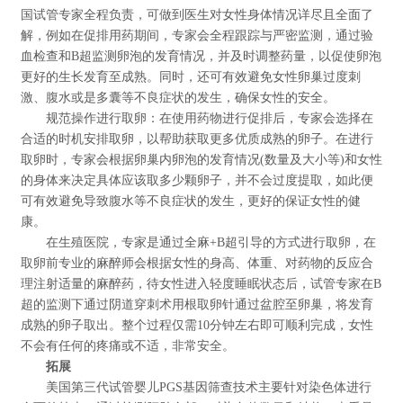
国试管专家全程负责，可做到医生对女性身体情况详尽且全面了
解，例如在促排用药期间，专家会全程跟踪与严密监测，通过验
血检查和B超监测卵泡的发育情况，并及时调整药量，以促使卵泡
更好的生长发育至成熟。同时，还可有效避免女性卵巢过度刺
激、腹水或是多囊等不良症状的发生，确保女性的安全。
规范操作进行取卵：在使用药物进行促排后，专家会选择在
合适的时机安排取卵，以帮助获取更多优质成熟的卵子。在进行
取卵时，专家会根据卵巢内卵泡的发育情况(数量及大小等)和女性
的身体来决定具体应该取多少颗卵子，并不会过度提取，如此便
可有效避免导致腹水等不良症状的发生，更好的保证女性的健
康。
在生殖医院，专家是通过全麻+B超引导的方式进行取卵，在
取卵前专业的麻醉师会根据女性的身高、体重、对药物的反应合
理注射适量的麻醉药，待女性进入轻度睡眠状态后，试管专家在B
超的监测下通过阴道穿刺术用根取卵针通过盆腔至卵巢，将发育
成熟的卵子取出。整个过程仅需10分钟左右即可顺利完成，女性
不会有任何的疼痛或不适，非常安全。
拓展
美国第三代试管婴儿PGS基因筛查技术主要针对染色体进行