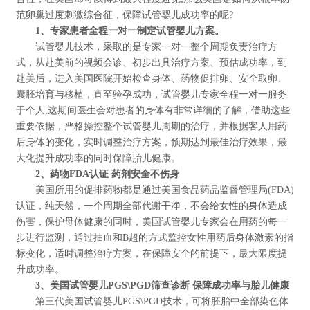
范卵巢过度刺激综合征，保障试管婴儿成功率的呢?
1、专家患者全程一对一制定试管婴儿方案。
试管婴儿技术，采取的是专家一对一整个周期负责治疗方
式，从赴美前的视频会诊、初步出具治疗方案、预估成功率，到
赴美后，进入美国医院开始检查身体、药物促排卵、安全取卵、
囊胚培育与移植，直至验孕成功，试管婴儿专家全程一对一服务
于个人;这期间医生会对患者的身体有非常详细的了解，借助这些
重要依据，严格操控整个试管婴儿周期的治疗，并根据客人用药
后身体的变化，实时调整治疗方案，预期达到最佳治疗效果，最
大化提升成功率的同时保障胎儿健康。
2、药物FDA认证 药剂安全不伤身
美国所用的促排药物都是通过美国食品药品监督管理局(FDA)
认证，纯天然，一个周期全部代谢干净，不会给女性的身体造成
伤害，保护母体健康的同时，美国试管婴儿专家会在用药的每一
步进行监测，通过抽血和B超的方式监控女性用药后身体激素的指
标变化，适时调整治疗方案，在保障安全的前提下，最大限度提
升成功率。
3、美国试管婴儿PGS\PGD筛查诊断 保障成功率与胎儿健康
第三代美国试管婴儿PGS\PGD技术，可将胚胎中全部染色体