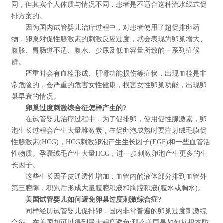
同，但其实个人体质与情况不同，患者是不适合这种流水线式促
排方案的。
因为国内试管婴儿治疗过程中，对患者使用了超促排卵药
物，卵巢对促性腺激素的刺激反应过度，就会表现为卵巢增大、
腹胀、胃肠道不适、腹水、少尿及低血容量所致的一系列症候
群。
严重时会有血栓形成、肝肾功能损伤等症状，出现血栓是非
常危险的，会严重的危害女性健康，损害女性卵巢功能，出现卵
巢早衰的情况。
卵巢过度刺激综合征怎样产生的?
在试管婴儿治疗过程中，为了促排卵，使用促性腺激素，卵
泡生长过程会产生大量雌激素，在促卵泡成熟时要注射绒毛膜促
性腺激素(HCG)，HCG刺激卵泡产生生长因子(EGF)和一些血管活
性物质。孕囊绒毛产生大量HCG，进一步刺激卵泡产生更多的生
长因子。
这些生长因子皮通透性增加，血管内的液体部分排到血管外
第三腔隙，积累后形成大量腹腔积液和胸腔积液(腹水或胸水)。
美国试管婴儿如何避免卵巢过度刺激综合症?
同样经历试管婴儿促排卵，国内非常普遍的卵巢过度刺激综
合征，在美国却可以得到最大程度避免;那么美国是如何从根本防