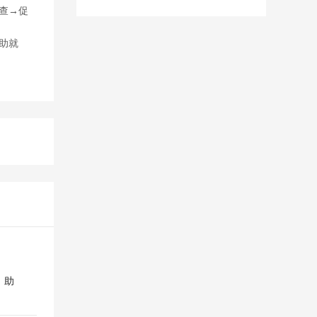
查→促
助就
，助