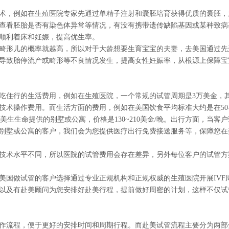
，例如在生殖医院专家先通过单精子注射和囊胚培育获得优质的囊胚，
查看胚胎是否有染色体异常等情况，有没有携带遗传缺陷基因或某种致病
顺利着床和妊娠，提高优生率。
形儿的概率就越高，所以对于大龄想要生育宝宝的夫妻，去美国通过先
导致胎停流产或畸形等不良情况发生，提高女性妊娠率，从根源上保障宝
住行的生活费用，例如在生殖医院，一个常规的试管周期是3万美金，
术操作费用。而生活方面的费用，例如在美国饮食平均标准大约是在50-1
住在美生生命提供的别墅或公寓，价格是130~210美金/晚。出行方面，当客
别墅或公寓的客户，我们会为您提供医疗出行免费接送服务等，保障您在
术水平不同，所以医院的试管费用会存在差异，另外每位客户的试管方
国做试管的客户选择通过专业正规机构和正规权威的生殖医院开展IVF
以及有赴美顾问为您安排好赴美行程，提前做好周密的计划，这样不仅试
流程，便于更好的安排时间和周期行程。而赴美试管流程主要分为两部