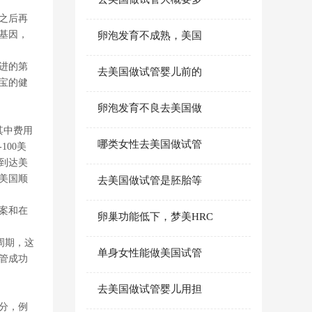
之后再
基因，
卵泡发育不成熟，美国
进的第
去美国做试管婴儿前的
宝的健
卵泡发育不良去美国做
其中费用
哪类女性去美国做试管
00美
户到达美
美国顺
去美国做试管是胚胎等
案和在
卵巢功能低下，梦美HRC
周期，这
单身女性能做美国试管
管成功
去美国做试管婴儿用担
分，例