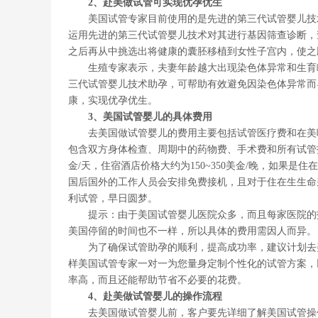
2、赴美做试管可实现优孕优生
美国试管专家目前使用的是先进的第三代试管婴儿技术
运用先进的第三代试管婴儿技术对其进行基因筛查诊断，
之后再从中挑选出将健康的囊胚移植到女性子宫内，使之
生殖专家表示，夫妻年龄越大出现染色体异常和生育畸
三代试管婴儿技术助孕，可帮助有效避免因染色体异常而
康，实现优孕优生。
3、美国试管婴儿的具体费用
去美国做试管婴儿的费用主要包括试管医疗费和在美吃
包含双方身体检查、周期中的药物费、手术费和所有试管技
金/天，住宿酒店价格大约为150~350美金/晚，如果是
国后国外的工作人员会安排免费接机，且对于住在生生命
利试管，早日圆梦。
提示：由于美国试管婴儿医院众多，而且每家医院的技
美国停留的时间也不一样，所以具体的费用需因人而异。
为了确保试管助孕的顺利，提高成功率，建议计划去美
样美国试管专家一对一为您量身定制个性化的试管方案，
率高，而且还能帮助节省不必要的花费。
4、赴美做试管婴儿的操作流程
去美国做试管婴儿前，客户要先详细了解美国试管操作