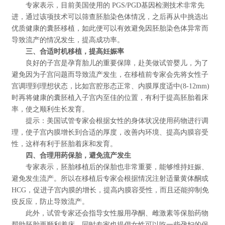
专家表示，目前美国使用的 PGS/PGD基因检测技术非常先
进，通过该项技术可以筛查胚胎染色体情况，之后再从中挑选出
优质健康的囊胚移植，如此便可以有效避免因胚胎染色体异常而
导致流产的情况发生，提高成功率。
三、合适时机移植，提高妊娠率
良好的子宫是孕育胎儿的重要保障，赴美做试管婴儿，为了
避免因为子宫问题而导致流产发生，在移植前专家会先将女性子
宫调理到理想状态，比如宫腔形态正常、内膜厚度适中(8-12mm)
时再将健康的囊胚植入子宫内至佳的位置，有利于提高胚胎着床
率，使之顺利生长发育。
提示：美国试管专家会根据女性的身体状况使用药物进行调
理，使子宫内膜增长到合适的厚度，改善内环境、提高内膜容受
性，这样有利于胚胎着床和发育。
四、合理用药保胎，避免流产发生
专家表示，胚胎移植后的保胎也非常重要，能够维持妊娠、
避免发生流产。所以在移植后专家会根据情况注射适量黄体酮或
HCG，促进子宫内膜的增长，提高内膜容受性，而且还能抑制免
疫反应，防止导致流产。
此外，试管专家还会指导女性服用孕酮、雌激素等保胎药物
帮助胚胎更顺利着床，同时专家也提倡女性可以吃一些孕妇的保