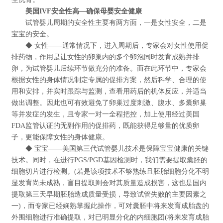
美国IVF安全性高—确保母婴安全健康
试管婴儿周期的安全性主要有两方面，一是女性安全，二是
宝宝的安全。
◆ 女性——通常情况下，进入周期后，专家会对女性使用促
排药物，作用是让女性的卵巢内的多个卵泡同时发育成熟并排
卵，为试管婴儿后续环节做充分的准备。而在此环节中，专家会
根据女性的身体情况制定专属的促排方案，然后科学、合理的使
用和安排，并实时跟踪与监测，查看用药后的机体反应，并适当
做出调整。因此也可有效避免了卵巢过度刺激、腹水、多囊卵巢
等并发症的发生，且专家一对一全程把控，加上使用经过美国
FDA监管认证的无副作用的促排药，既能获得足够量的优质卵
子，更能保障女性的身体健康。
◆ 宝宝——美国第三代试管婴儿技术是保障宝宝健康的关键
技术。同时，在进行PGS/PGD基因检测时，我们需要提取囊胚的
细胞切片进行检测。(若是该项技术不够熟练且胚胎细胞分化不明
显发育尚未成熟，盲目提取则会对其质量造成损害，这也是国内
提取第三天早期胚胎造成质量受损，导致试管失败的主要因素之
一)，而专家已经娴熟掌握此操作，可对囊胚中将来发育成胎盘的
外围细胞进行准确提取，对已明显分化的内细胞团(将来发育成胎