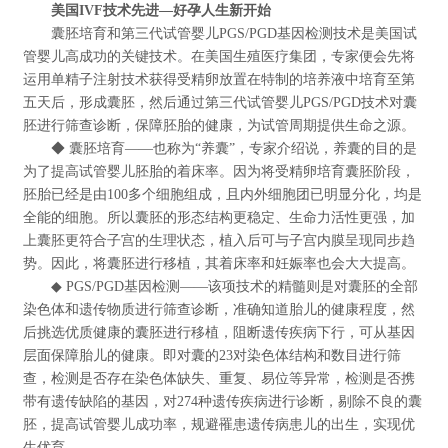
美国IVF技术先进—好孕人生新开始
囊胚培育和第三代试管婴儿PGS/PGD基因检测技术是美国试
管婴儿高成功的关键技术。在美国生殖医疗集团，专家便会先将
运用单精子注射技术获得受精卵放置在特制的培养液中培育至第
五天后，形成囊胚，然后通过第三代试管婴儿PGS/PGD技术对囊
胚进行筛查诊断，保障胚胎的健康，为试管周期提供生命之源。
◆ 囊胚培育——也称为“养囊”，专家介绍说，养囊的目的是
为了提高试管婴儿胚胎的着床率。因为将受精卵培育囊胚阶段，
胚胎已经是由100多个细胞组成，且内外细胞团已明显分化，均是
全能的细胞。所以囊胚的形态结构更稳定、生命力活性更强，加
上囊胚更符合子宫的生理状态，植入后可与子宫内膜呈现同步趋
势。因此，将囊胚进行移植，其着床率和妊娠率也会大大提高。
◆ PGS/PGD基因检测——该项技术的精髓则是对囊胚的全部
染色体和遗传物质进行筛查诊断，准确知道胎儿的健康程度，然
后挑选优质健康的囊胚进行移植，阻断遗传疾病下行，可从基因
层面保障胎儿的健康。即对囊的23对染色体结构和数目进行筛
查，检测是否存在染色体缺失、重复、易位等异常，检测是否携
带有遗传缺陷的基因，对274种遗传疾病进行诊断，剔除不良的囊
胚，提高试管婴儿成功率，规避罹患遗传病患儿的出生，实现优
生优育。