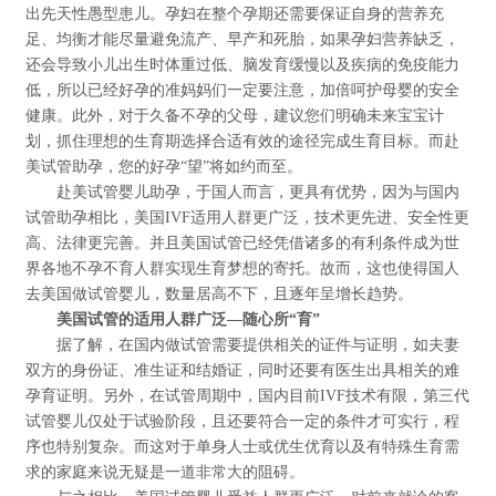
出先天性愚型患儿。孕妇在整个孕期还需要保证自身的营养充
足、均衡才能尽量避免流产、早产和死胎，如果孕妇营养缺乏，
还会导致小儿出生时体重过低、脑发育缓慢以及疾病的免疫能力
低，所以已经好孕的准妈妈们一定要注意，加倍呵护母婴的安全
健康。此外，对于久备不孕的父母，建议您们明确未来宝宝计
划，抓住理想的生育期选择合适有效的途径完成生育目标。而赴
美试管助孕，您的好孕“望”将如约而至。
赴美试管婴儿助孕，于国人而言，更具有优势，因为与国内
试管助孕相比，美国IVF适用人群更广泛，技术更先进、安全性更
高、法律更完善。并且美国试管已经凭借诸多的有利条件成为世
界各地不孕不育人群实现生育梦想的寄托。故而，这也使得国人
去美国做试管婴儿，数量居高不下，且逐年呈增长趋势。
美国试管的适用人群广泛—随心所“育”
据了解，在国内做试管需要提供相关的证件与证明，如夫妻
双方的身份证、准生证和结婚证，同时还要有医生出具相关的难
孕育证明。另外，在试管周期中，国内目前IVF技术有限，第三代
试管婴儿仅处于试验阶段，且还要符合一定的条件才可实行，程
序也特别复杂。而这对于单身人士或优生优育以及有特殊生育需
求的家庭来说无疑是一道非常大的阻碍。