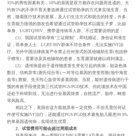
35%的男性因素有关，10%的原因是双方都存在问题而造成的。大
约有5%的不孕不育夫妻选择通过试管助孕的方式来实现生育。当
然，随着医疗技术的发展，及人们生活方式和观念的转变，许多
生育能力很强的朋友也希望通过试管助孕技术以圆生子梦，比如
单身、LGBTQ/HIV、携带遗传病等人群。不过需要说明的是：
(1)、我国试管助孕有“三证限制”，即结婚证、身份证和准生
证，而单身人士、LGBT/HIV群体不符合条件，无法实施IVF治
疗。另外中国法律政策严令禁止任何形式的其他辅助生育(包括卵
子赠等)，需要涉及其他辅助的患者，生育愿望就难以得到满足。
(2)、遗传病是由于遗传物质发生变化引起的疾病，如染色体
数目、结构异常(唐氏综合等);一对等位基因的突变而致(地中海贫
血等);唇裂、先天性心血管等多基因病。当前，能对遗传病进行干
预的有效手段便是第三代试管PGS/PGD技术。但此项技术在中国
还处于科研阶段，无法进行全基因筛查，自然流产、胎停、畸形
等风险高。
相比之下，美国在这方面就具有一定优势，不但无需任何证
件便可实施IVF治疗，还能通过PGS/PGD技术避免胎儿罹患99.9%
的单基因遗传病，实现优生优育。
2、试管费用可能会超过周期成本
就美国来说，单一周期IVF与PGS需要2.9万美金，项目包括