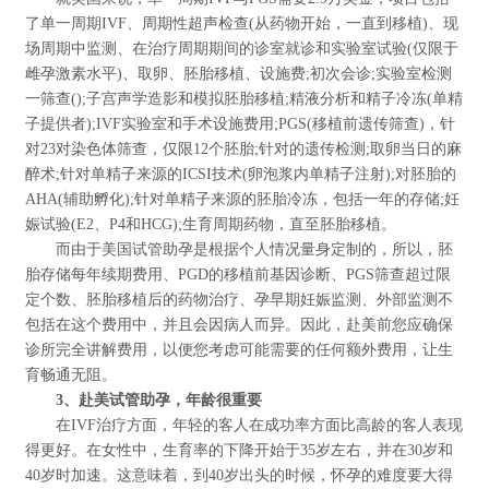
了单一周期IVF、周期性超声检查(从药物开始，一直到移植)、现
场周期中监测、在治疗周期期间的诊室就诊和实验室试验(仅限于
雌孕激素水平)、取卵、胚胎移植、设施费;初次会诊;实验室检测
一筛查();子宫声学造影和模拟胚胎移植;精液分析和精子冷冻(单精
子提供者);IVF实验室和手术设施费用;PGS(移植前遗传筛查)，针
对23对染色体筛查，仅限12个胚胎;针对的遗传检测;取卵当日的麻
醉术;针对单精子来源的ICSI技术(卵泡浆内单精子注射);对胚胎的
AHA(辅助孵化);针对单精子来源的胚胎冷冻，包括一年的存储;妊
娠试验(E2、P4和HCG);生育周期药物，直至胚胎移植。
而由于美国试管助孕是根据个人情况量身定制的，所以，胚
胎存储每年续期费用、PGD的移植前基因诊断、PGS筛查超过限
定个数、胚胎移植后的药物治疗、孕早期妊娠监测、外部监测不
包括在这个费用中，并且会因病人而异。因此，赴美前您应确保
诊所完全讲解费用，以便您考虑可能需要的任何额外费用，让生
育畅通无阻。
3、赴美试管助孕，年龄很重要
在IVF治疗方面，年轻的客人在成功率方面比高龄的客人表现
得更好。在女性中，生育率的下降开始于35岁左右，并在30岁和
40岁时加速。这意味着，到40岁出头的时候，怀孕的难度要大得