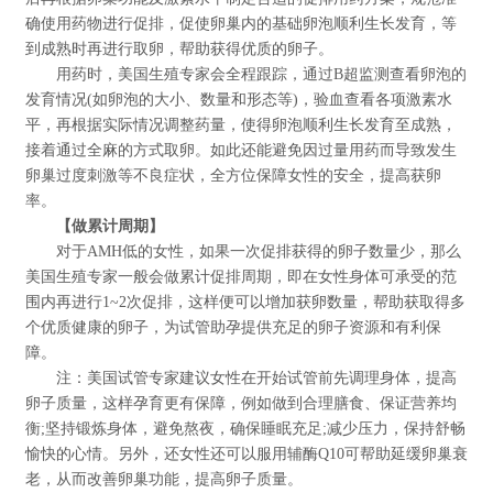
确使用药物进行促排，促使卵巢内的基础卵泡顺利生长发育，等
到成熟时再进行取卵，帮助获得优质的卵子。
用药时，美国生殖专家会全程跟踪，通过B超监测查看卵泡的
发育情况(如卵泡的大小、数量和形态等)，验血查看各项激素水
平，再根据实际情况调整药量，使得卵泡顺利生长发育至成熟，
接着通过全麻的方式取卵。如此还能避免因过量用药而导致发生
卵巢过度刺激等不良症状，全方位保障女性的安全，提高获卵
率。
【做累计周期】
对于AMH低的女性，如果一次促排获得的卵子数量少，那么
美国生殖专家一般会做累计促排周期，即在女性身体可承受的范
围内再进行1~2次促排，这样便可以增加获卵数量，帮助获取得多
个优质健康的卵子，为试管助孕提供充足的卵子资源和有利保
障。
注：美国试管专家建议女性在开始试管前先调理身体，提高
卵子质量，这样孕育更有保障，例如做到合理膳食、保证营养均
衡;坚持锻炼身体，避免熬夜，确保睡眠充足;减少压力，保持舒畅
愉快的心情。另外，还女性还可以服用辅酶Q10可帮助延缓卵巢衰
老，从而改善卵巢功能，提高卵子质量。