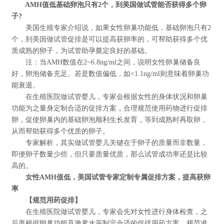
AMH值低基础卵泡只有2个，到美国做试管能否获得多个卵
子?
美国生殖专家介绍说，如果女性卵巢功能低，基础卵泡只有2
个，到美国做试管促排是可以提高获卵率的，可帮助获得多个优
质成熟的卵子，为试管助孕奠定良好的基础。
注：当AMH数值在2~6.8ng/ml之间，说明女性卵巢储备良
好，卵泡储备充足。若是数值偏低，如<1.1ng/ml则意味着卵巢功
能衰退。
在生殖医院做试管婴儿，专家会根据女性的身体状况和卵巢
功能为之量身定制合适的促排方案，合理规范使用药物进行促排
卵，促使卵巢内的基础卵泡顺利生长发育，等到成熟时再取卵，
从而帮助获得多个优质的卵子。
专家解析，其实做试管婴儿关键在于卵子的质量而非数量，
即便卵子数量少些，但只要质量优质，那么试管成功率还是比较
高的。
女性AMH值低，美国试管专家定制专属促排方案，提高获卵
率
【规范用药促排】
在生殖医院做试管婴儿，专家会先对女性进行身体检查，之
后再根据卵巢功能及激素水平制定合适的促排用药方案，规范准