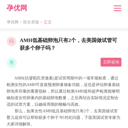
孕优网
孕优网 >
医生答疑
> 正文
AMH低基础卵泡只有2个，去美国做试管可
问
获多个卵子吗？
答
立即咨询
AMH(抗缪勒氏管激素)是试管周期中的一项常规检查，通过
检测女性的AMH可直接预测卵巢储备功能，这也是评估卵巢基础
卵泡库存量的重要指标，所以通过检测AMH值和超声检查能够明
确知道女性卵巢内的基础卵泡数量，之后再结合实际情况定制合
适的试管方案，以确保周期的顺畅与高效。
那么，如果女性AMH低且基础卵泡只有2个，去美国做试管
婴儿促排可以帮助获多个卵子?针对此问题，下面美国试管专家为
大家详细解答。