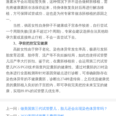
激素水平会出现短暂失衡，这种情况下并不适合做鲜胚移植，需
先将健康囊胚冷冻保存起来，待身体恢复良好后再进行解冻移
植，方可保障试管成功，这也是为何专家常做冻胚移植的原因之
一。
当然，倘若女性自身卵子不健康或子宫条件较差，自行尝试
一个周期失败(至多不超过3个周期)，专家会建议选择合法其他助
孕方案或直接终止疗程，不会一直尝试下去。
3、孕前把控宝宝健康
高龄女性由于卵子老化、染色体异常发生率高，极易引发胚
胎发育迟缓、胎停育、流产等不良妊娠结局，如此也使得试管婴
儿活产率大打折扣。鉴于此，在囊胚移植前，会运用第三代试管
婴儿PGS/PGD技术筛查判定囊胚的健康性。通过对囊胚的23对染
色体进行全面检测和针对基因突破点进行诊断，可准确剔除存在
染色体异常的不健康囊胚，诊断出274种遗传病，之后优选健康优
质的囊胚植入良好的子宫腔内，即可孕前完美把控未来宝宝的健
康，实现89.8%的试管婴儿优生率。
上一问：
做美国第三代试管婴儿，胎儿还会出现染色体异常吗？