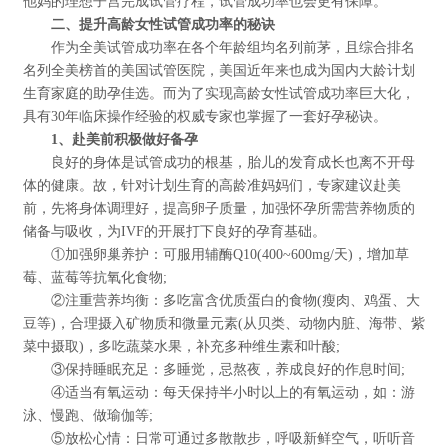
他妈的理想子宫完成试管疗程，试管成功率也会更有保障。
二、提升高龄女性试管成功率的秘诀
作为全美试管成功率在各个年龄组均名列前茅，且综合排名
名列全美榜首的美国试管医院，美国近年来也成为国内大龄计划
生育家庭的助孕佳选。而为了实现高龄女性试管成功率巨大化，
具有30年临床操作经验的权威专家也掌握了一套好孕秘诀。
1、赴美前积极做好备孕
良好的身体是试管成功的根基，胎儿的发育成长也离不开母
体的健康。故，针对计划生育的高龄准妈妈们，专家建议赴美
前，先将身体调理好，提高卵子质量，加强怀孕所需营养物质的
储备与吸收，为IVF的开展打下良好的孕育基础。
①加强卵巢养护：可服用辅酶Q10(400~600mg/天)，增加草
莓、蓝莓等抗氧化食物;
②注重营养均衡：多吃富含优质蛋白的食物(瘦肉、鸡蛋、大
豆等)，合理摄入矿物质和微量元素(从贝类、动物内脏、海带、紫
菜中摄取)，多吃蔬菜水果，补充多种维生素和叶酸;
③保持睡眠充足：多睡觉，忌熬夜，养成良好的作息时间;
④适当有氧运动：每天保持半小时以上的有氧运动，如：游
泳、慢跑、做瑜伽等;
⑤放松心情：日常可通过多散散步，呼吸新鲜空气，听听音