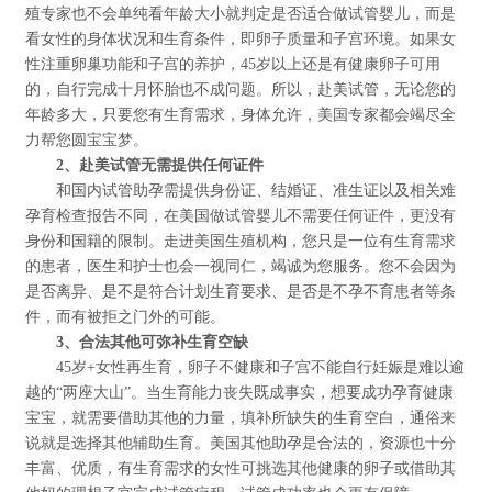
殖专家也不会单纯看年龄大小就判定是否适合做试管婴儿，而是
看女性的身体状况和生育条件，即卵子质量和子宫环境。如果女
性注重卵巢功能和子宫的养护，45岁以上还是有健康卵子可用
的，自行完成十月怀胎也不成问题。所以，赴美试管，无论您的
年龄多大，只要您有生育需求，身体允许，美国专家都会竭尽全
力帮您圆宝宝梦。
2、赴美试管无需提供任何证件
和国内试管助孕需提供身份证、结婚证、准生证以及相关难
孕育检查报告不同，在美国做试管婴儿不需要任何证件，更没有
身份和国籍的限制。走进美国生殖机构，您只是一位有生育需求
的患者，医生和护士也会一视同仁，竭诚为您服务。您不会因为
是否离异、是不是符合计划生育要求、是否是不孕不育患者等条
件，而有被拒之门外的可能。
3、合法其他可弥补生育空缺
45岁+女性再生育，卵子不健康和子宫不能自行妊娠是难以逾
越的“两座大山”。当生育能力丧失既成事实，想要成功孕育健康
宝宝，就需要借助其他的力量，填补所缺失的生育空白，通俗来
说就是选择其他辅助生育。美国其他助孕是合法的，资源也十分
丰富、优质，有生育需求的女性可挑选其他健康的卵子或借助其