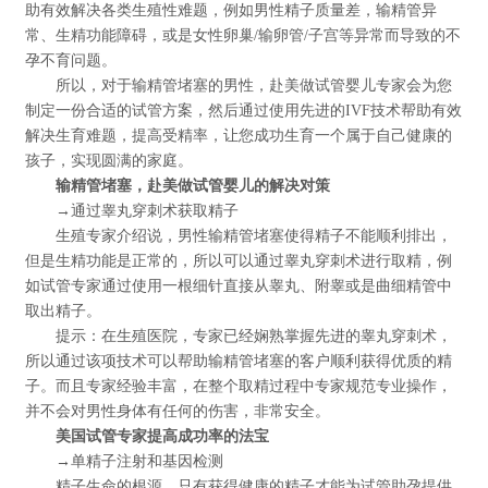
助有效解决各类生殖性难题，例如男性精子质量差，输精管异
常、生精功能障碍，或是女性卵巢/输卵管/子宫等异常而导致的不
孕不育问题。
所以，对于输精管堵塞的男性，赴美做试管婴儿专家会为您
制定一份合适的试管方案，然后通过使用先进的IVF技术帮助有效
解决生育难题，提高受精率，让您成功生育一个属于自己健康的
孩子，实现圆满的家庭。
输精管堵塞，赴美做试管婴儿的解决对策
→通过睾丸穿刺术获取精子
生殖专家介绍说，男性输精管堵塞使得精子不能顺利排出，
但是生精功能是正常的，所以可以通过睾丸穿刺术进行取精，例
如试管专家通过使用一根细针直接从睾丸、附睾或是曲细精管中
取出精子。
提示：在生殖医院，专家已经娴熟掌握先进的睾丸穿刺术，
所以通过该项技术可以帮助输精管堵塞的客户顺利获得优质的精
子。而且专家经验丰富，在整个取精过程中专家规范专业操作，
并不会对男性身体有任何的伤害，非常安全。
美国试管专家提高成功率的法宝
→单精子注射和基因检测
精子生命的根源，只有获得健康的精子才能为试管助孕提供