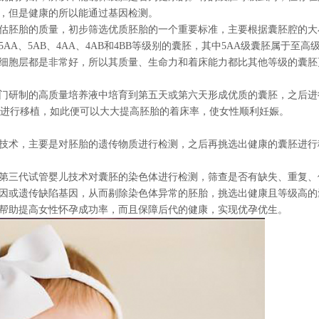
，但是健康的所以能通过基因检测。
胚胎的质量，初步筛选优质胚胎的一个重要标准，主要根据囊胚腔的大
A、5AB、4AA、4AB和4BB等级别的囊胚，其中5AA级囊胚属于至高
细胞层都是非常好，所以其质量、生命力和着床能力都比其他等级的囊胚
研制的高质量培养液中培育到第五天或第六天形成优质的囊胚，之后进
囊胚进行移植，如此便可以大大提高胚胎的着床率，使女性顺利妊娠。
术，主要是对胚胎的遗传物质进行检测，之后再挑选出健康的囊胚进行
三代试管婴儿技术对囊胚的染色体进行检测，筛查是否有缺失、重复、
因或遗传缺陷基因，从而剔除染色体异常的胚胎，挑选出健康且等级高的
帮助提高女性怀孕成功率，而且保障后代的健康，实现优孕优生。