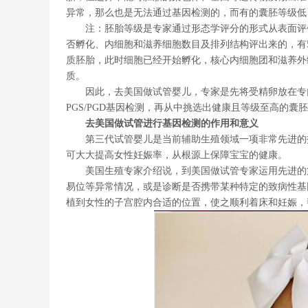
异常，那么也是无法通过基因检测的，而有的囊胚等级低
注：胚胎等级是专家通过形态学评分的形式从表面评估
否孵化、内细胞和滋养细胞数目及排列结构评出来的，有5A
质胚胎，此时细胞已经开始孵化，核心内细胞团和滋养外
质。
因此，去美国做试管婴儿，专家是先将受精卵放在专门
PGS/PGD基因检测，再从中挑选出健康且等级至高的
去美国做试管进行基因检测的作用和意义
第三代试管婴儿是当前辅助生殖领域一项非常先进的技
可大大提高女性妊娠率，从根源上保障宝宝的健康。
美国生殖专家介绍说，到美国做试管专家运用先进的第
易位等异常情况，或是诊断是否携带某种特定的致病性基
植到女性的子宫腔内合适的位置，使之顺利着床和妊娠，