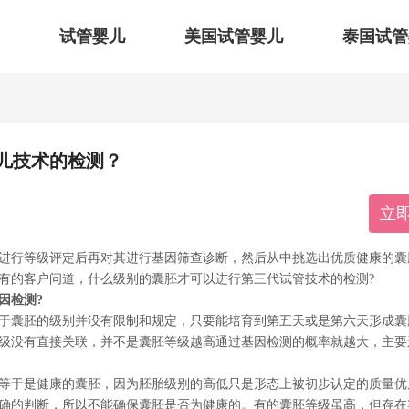
试管婴儿
美国试管婴儿
泰国试管
儿技术的检测？
立
行等级评定后再对其进行基因筛查诊断，然后从中挑选出优质健康的囊
有的客户问道，什么级别的囊胚才可以进行第三代试管技术的检测?
因检测?
囊胚的级别并没有限制和规定，只要能培育到第五天或是第六天形成囊
级没有直接关联，并不是囊胚等级越高通过基因检测的概率就越大，主要
于是健康的囊胚，因为胚胎级别的高低只是形态上被初步认定的质量优
确的判断，所以不能确保囊胚是否为健康的。有的囊胚等级虽高，但存在