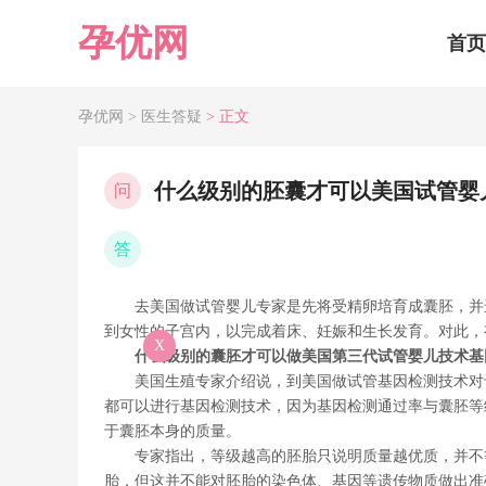
孕优网
首页
孕优网 >
医生答疑
> 正文
什么级别的胚囊才可以美国试管婴
问
答
去美国做试管婴儿专家是先将受精卵培育成囊胚，并进
到女性的子宫内，以完成着床、妊娠和生长发育。对此，
X
什么级别的囊胚才可以做美国第三代试管婴儿技术基
美国生殖专家介绍说，到美国做试管基因检测技术对于
都可以进行基因检测技术，因为基因检测通过率与囊胚等
于囊胚本身的质量。
专家指出，等级越高的胚胎只说明质量越优质，并不等
胎，但这并不能对胚胎的染色体、基因等遗传物质做出准