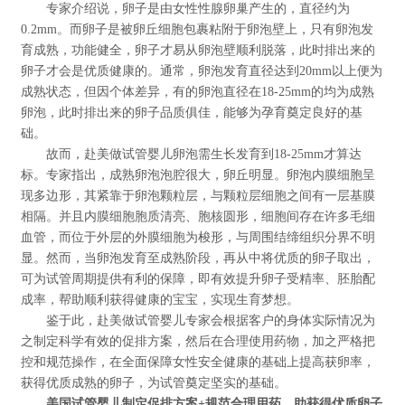
专家介绍说，卵子是由女性性腺卵巢产生的，直径约为
0.2mm。而卵子是被卵丘细胞包裹粘附于卵泡壁上，只有卵泡发
育成熟，功能健全，卵子才易从卵泡壁顺利脱落，此时排出来的
卵子才会是优质健康的。通常，卵泡发育直径达到20mm以上便为
成熟状态，但因个体差异，有的卵泡直径在18-25mm的均为成熟
卵泡，此时排出来的卵子品质俱佳，能够为孕育奠定良好的基
础。
故而，赴美做试管婴儿卵泡需生长发育到18-25mm才算达
标。专家指出，成熟卵泡泡腔很大，卵丘明显。卵泡内膜细胞呈
现多边形，其紧靠于卵泡颗粒层，与颗粒层细胞之间有一层基膜
相隔。并且内膜细胞胞质清亮、胞核圆形，细胞间存在许多毛细
血管，而位于外层的外膜细胞为梭形，与周围结缔组织分界不明
显。然而，当卵泡发育至成熟阶段，再从中将优质的卵子取出，
可为试管周期提供有利的保障，即有效提升卵子受精率、胚胎配
成率，帮助顺利获得健康的宝宝，实现生育梦想。
鉴于此，赴美做试管婴儿专家会根据客户的身体实际情况为
之制定科学有效的促排方案，然后在合理使用药物，加之严格把
控和规范操作，在全面保障女性安全健康的基础上提高获卵率，
获得优质成熟的卵子，为试管奠定坚实的基础。
美国试管婴儿制定促排方案+规范合理用药，助获得优质卵子