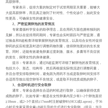
高获卵率。
专家表示，促排方案的制定对于试管周期至关重要，能够大
大提高获卵率，而且真正做到了针对性、个性化诊疗，如此安全
性更高，可确保女性的健康安全。
2、严密监测卵泡的发育情况
专家遵循科学安全的助孕理念，且在用药方面也拥有独到的
见解，所以在促排用药期间，专家也会实时跟踪与严密监测，通
过验血和B超检查详细掌握卵泡的发育情况，以及结合女性对促排
卵药的反应程度及时进行调整药物剂量，使得卵泡更好的生长发
育。同时，还能有效避免卵巢过度刺激、腹水、多囊等不良症状
的发生，保障女性的身体健康。
提示：专家表示，通过B超监测可详细了解卵泡的发育情况，
包括大小、形态、结构等，然后再根据实际情况进行调整药量，
并且合理安排取卵时间，避免因为用药不当或是取卵时间安排不
合适而导致出现空卵等不良情况，或是取不到优质成熟的卵子。
3、合适时机进行安全取卵
通常，专家会选择在合适的时机进行取卵，以确保获得优质
成熟的卵子。比如专家一般是在女性卵巢内至少有1~2个卵泡直径
≧18mm，或2~3个直径≧17mm时注射破卵针(HCG或Lupron)，于36
小时后专家采用全麻+B超引导的方式进行专业取卵。(提示：当注