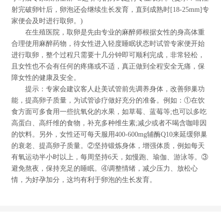
射完破卵针后，卵泡还会继续生长发育，直到成熟时[18-25mm]专
家便会及时进行取卵。)
在生殖医院，取卵是先由专业的麻醉师根据女性的身高体重
合理使用麻醉药物，待女性进入轻度睡眠状态时试管专家便开始
进行取卵，整个过程只需要十几分钟即可顺利完成，非常轻松，
且女性也不会有任何的疼痛或不适，真正做到全程安全无痛，保
障女性的健康及安全。
提示：专家会建议客人赴美试管前先调养身体，改善卵巢功
能，提高卵子质量，为试管诊疗做好充分的准备。例如：①在饮
食方面可多食用一些抗氧化的水果，如草莓、蓝莓等;也可以多吃
高蛋白、高纤维的食物，补充多种维生素;减少或者不喝含咖啡因
的饮料。另外，女性还可每天服用400-600mg辅酶Q10来延缓卵巢
的衰老、提高卵子质量。②坚持锻炼身体，增强体质，例如每天
有氧运动半小时以上，每周坚持6天，如慢跑、瑜伽、游泳等。③
避免熬夜，保持充足的睡眠。④调整情绪，减少压力、放松心
情，为好孕加分，这均有利于卵泡的生长发育。