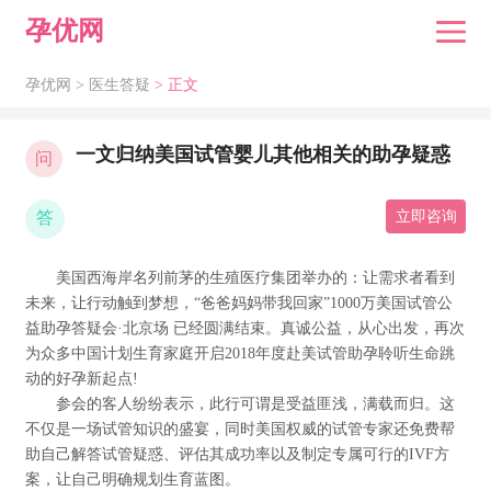
孕优网
孕优网 >
医生答疑
> 正文
一文归纳美国试管婴儿其他相关的助孕疑惑
问
答
立即咨询
美国西海岸名列前茅的生殖医疗集团举办的：让需求者看到
未来，让行动触到梦想，“爸爸妈妈带我回家”1000万美国试管公
益助孕答疑会·北京场 已经圆满结束。真诚公益，从心出发，再次
为众多中国计划生育家庭开启2018年度赴美试管助孕聆听生命跳
动的好孕新起点!
参会的客人纷纷表示，此行可谓是受益匪浅，满载而归。这
不仅是一场试管知识的盛宴，同时美国权威的试管专家还免费帮
助自己解答试管疑惑、评估其成功率以及制定专属可行的IVF方
案，让自己明确规划生育蓝图。