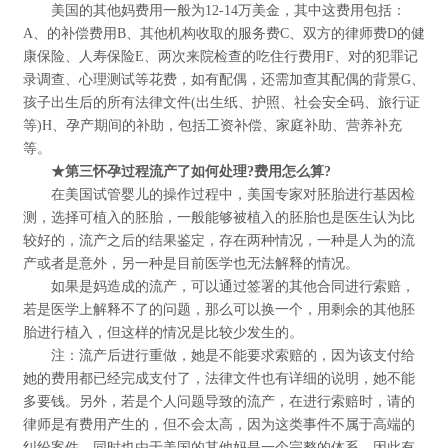
美国的其他妈费用一般为12-14万美金，其中这费用包括：
A、的补偿费用B、其他机构收取的服务费C、双方的律师费D的健
康保险、人寿保险E、两次来院检查的吃住行费用F、对的犯罪记
录调查、心理测试等花费，如有配偶，还需加查其配偶的背景G、
孩子出生后的所有法律文件(出生纸、护照、社会安全码、旅行证
等)H、孕产期间的补助，包括工资补偿、家庭补助、营养补充
等。
★第三怀孕过程流产了如何处理?费用怎么算?
在美国试管婴儿的操作过程中，美国专家对胚胎进行基因检
测，选择可植入的胚胎，一般能够被植入的胚胎也是医生认为比
较好的，流产之后的结果鉴定，存在两种情况，一种是人为的流
产或者是意外，另一种是目前医学也无法解释的情况。
如果是妈造成的流产，可以通过签署的其他合同进行索赔，
若是医学上解释不了的问题，那么可以换一个，用剩余的其他胚
胎进行植入，但这样的情况是比较少发生的。
注：流产后进行重做，她是不能要求索赔的，因为该支付给
她的费用都已经完成支付了，法律文件也有详细的说明，她不能
多要钱。另外，若是个人问题导致的流产，在进行索赔时，请的
律师是有费用产生的，但不会太高，因为这类事件不属于高端的
纠纷案件，同时也由于美国的其他妈是一个完整的体系，因此有