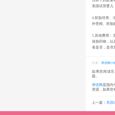
性卵子的数量
美国试管婴儿
4.胚胎培养
外受精、胚胎
5.其他费用
保胎药物，以
者是否，是否
作者：
孕优网小
如果您阅读完
题。
孕优网
是国内
资源，如果您
上一篇：
美国