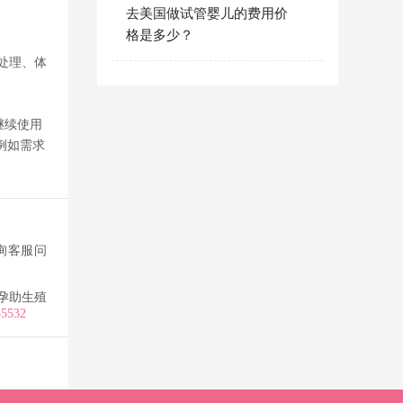
去美国做试管婴儿的费用价
格是多少？
处理、体
继续使用
例如需求
询客服问
孕助生殖
35532