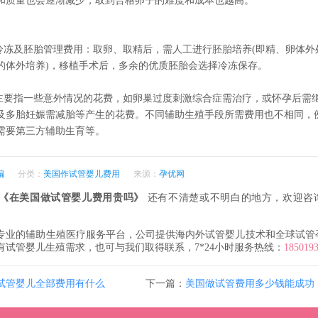
和质量也会逐渐减少，取到合格卵子的难度和成本也越高。
、冷冻及胚胎管理费用：取卵、取精后，需人工进行胚胎培养(即精、卵体外
的体外培养)，移植手术后，多余的优质胚胎会选择冷冻保存。
：主要指一些意外情况的花费，如卵巢过度刺激综合症需治疗，或怀孕后需
及多胎妊娠需减胎等产生的花费。不同辅助生殖手段所需费用也不相同，
需要第三方辅助生育等。
编
分类：
美国作试管婴儿费用
来源：
孕优网
《在美国做试管婴儿费用贵吗》
还有不清楚或不明白的地方，欢迎咨
专业的辅助生殖医疗服务平台，公司提供海内外试管婴儿技术和全球试管
有试管婴儿生殖需求，也可与我们取得联系，7*24小时服务热线：
185019
试管婴儿全部费用有什么
下一篇：
美国做试管费用多少钱能成功