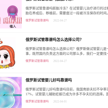
俄罗斯试管靠谱吗胚胎冷冻？在试管婴儿治疗进行的过
胎在养成后、移植前，需要度过一段被冷冻保存的时间
但增加了试管的工序，还…
俄罗斯试管靠谱吗
2022-04-27
俄罗斯试管靠谱吗怎么选择公司？​
俄罗斯试管靠谱吗怎么选择公司？俄罗斯做试管婴儿是
事，既然国内负责这方面的公司那么多，我们一定要找
才可以放心。有了好公司做…
俄罗斯试管靠谱吗
2022-04-27
俄罗斯试管婴儿好吗靠谱吗
俄罗斯试管婴儿好吗靠谱吗目前，我国育龄夫妇不孕率
17%，试管婴儿辅助妊娠已成为许多不孕夫妇的选择。
手续复杂，限制很多。大多数…
俄罗斯试管靠谱吗
2022-04-01