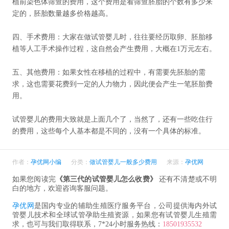
植前染色体筛查的费用，这个费用是看筛查胚胎的个数有多少来
定的，胚胎数量越多价格越高。
四、手术费用：大家在做试管婴儿时，往往要经历取卵、胚胎移
植等人工手术操作过程，这自然会产生费用，大概在1万元左右。
五、其他费用：如果女性在移植的过程中，有需要先胚胎的需
求，这也需要花费到一定的人力物力，因此便会产生一笔胚胎费
用。
试管婴儿的费用大致就是上面几个了，当然了，还有一些吃住行
的费用，这些每个人基本都是不同的，没有一个具体的标准。
作者：
孕优网小编
分类：
做试管婴儿一般多少费用
来源：
孕优网
如果您阅读完
《第三代的试管婴儿怎么收费》
还有不清楚或不明
白的地方，欢迎咨询客服问题。
孕优网
是国内专业的辅助生殖医疗服务平台，公司提供海内外试
管婴儿技术和全球试管孕助生殖资源，如果您有试管婴儿生殖需
求，也可与我们取得联系，7*24小时服务热线：
18501935532